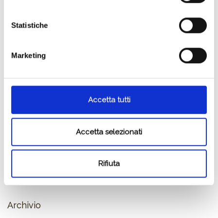
storia, dove questo vitigno dal nome straniero è arrivato da così
tanto tempo da averci messo le radici, letteralmente. C’è il
Statistiche
fascino di un grande classico: lo conosci e lo riconosci. Basta
avvicinare il calice al naso.
Marketing
Articoli più recenti
Se il Cicinis fosse una canzone
Se il Trebes fosse una canzone…
Accetta tutti
La vendemmia da Attems promette equilibrio, aromaticità e
freschezza
Il Sauvignon di Attems, classico come un rock classico…
Accetta selezionati
La Ribolla Gialla, vibrante come una ballata rock italiana…
Vi presentiamo il Pinot Grigio 2018
Come è nato lo Chardonnay 2018
Rifiuta
La biodiversità per Attems
Attems: una squadra autoctona, ma non solo.
Archivio