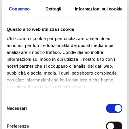
Consenso
Dettagli
Informazioni sui cookie
Questo sito web utilizza i cookie
Utilizziamo i cookie per personalizzare contenuti ed
Se il Sauvignon di Attems fosse una canzone, sarebbe Beautiful
annunci, per fornire funzionalità dei social media e per
War dei Kings of Leon. Una band nata a Nashville, nel
analizzare il nostro traffico. Condividiamo inoltre
Tennessee, con radici
Southern rock
e blues a cui nel tempo
informazioni sul modo in cui utilizza il nostro sito con i
hanno aggiunto sfumature più alternative. Un gruppo con origini
nostri partner che si occupano di analisi dei dati web,
legate al territorio, insomma, ma che è diventato un successo
pubblicità e social media, i quali potrebbero combinarle
internazionale. Un po’ come il Sauvignon, uno dei vitigni
con altre informazioni che ha fornito loro o che hanno
internazionali più diffusi ma che in Friuli, e da noi ad Attems,
acquisisce caratteristiche che ne fanno un vino dalla forte
raccolto dal suo utilizzo dei loro servizi.
interpretazione territoriale.
Selezione
Così come la band oggi fa un rock piuttosto classico,
Necessari
orecchiabile, fresco, anche nel nostro Sauvignon c’è la
del
leggerezza di un ritmo orecchiabile, ben scandito, e la tipicità
consenso
del bouquet riconoscibile di questo vino. C’è il fascino di una
Preferenze
terra, quella del Friuli, fatta di boschi e di campi, di tradizioni e di