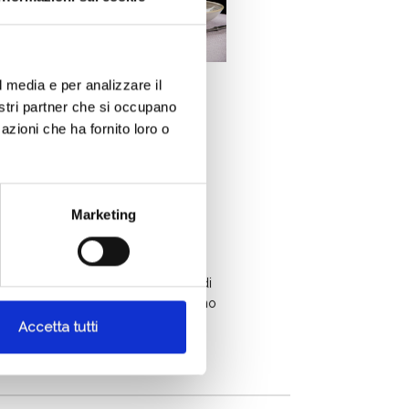
l media e per analizzare il
nostri partner che si occupano
/2019
azioni che ha fornito loro o
RIBOLLA GIALLA,
RANTE COME UNA
LATA ROCK
Marketing
LIANA…
ibolla Gialla di Attems fosse una
e, sarebbe “Una musica può fare” di
zè. Un autore italiano per un vitigno
ono. Una m
Accetta tutti