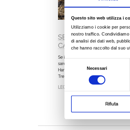
Questo sito web utilizza i c
Utilizziamo i cookie per perso
nostro traffico. Condividiamo 
SE IL TREBES FOSSE
di analisi dei dati web, pubbl
CANZONE…
che hanno raccolto dal suo uti
Se il nostro Trebes fosse una canzone
Selezione
sarebbe “Diamonds on the Inside” di 
Necessari
del
Harper. Come il titolo della canzone, a
consenso
Trebes di Attems e l
LEGGI
Rifiuta