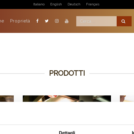
Italiano
English
Deutsch
Français
ne
Proprietà
PRODOTTI
Dettagli