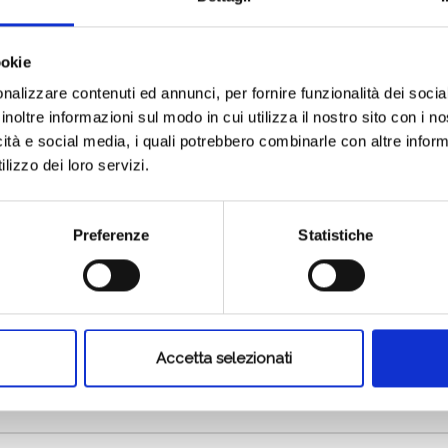
ookie
nalizzare contenuti ed annunci, per fornire funzionalità dei socia
inoltre informazioni sul modo in cui utilizza il nostro sito con i 
 UNA
Capriva del Friuli | 24/07/2019
24/06
icità e social media, i quali potrebbero combinarle con altre inform
IL SAUVIGNON DI
LA 
lizzo dei loro servizi.
ATTEMS, CLASSICO
VIB
,
COME UN ROCK
BAL
Ben
Preferenze
Statistiche
CLASSICO…
nche il
ITA
Se il Sauvignon di Attems fosse una canzone,
Se la R
sarebbe Beautiful War dei Kings of Leon. Una
canzon
band nata a Nashville, nel Tennessee, con
Max Gaz
radici Southern ro
autoct
Accetta selezionati
LEGGI
LEGGI