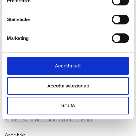
Preferenze
Statistiche
Marketing
Articoli più recenti
Se il Cicinis fosse una canzone
Accetta tutti
Se il Trebes fosse una canzone…
La vendemmia da Attems promette equilibrio, aromaticità e
freschezza
Accetta selezionati
Il Sauvignon di Attems, classico come un rock classico…
La Ribolla Gialla, vibrante come una ballata rock italiana…
Vi presentiamo il Pinot Grigio 2018
Rifiuta
Come è nato lo Chardonnay 2018
La biodiversità per Attems
Attems: una squadra autoctona, ma non solo.
Archivio