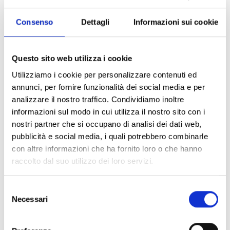
Consenso
Dettagli
Informazioni sui cookie
Appassionati ed esperti. Basterebbero questi due preziosi
aggettivi per descrivere il gruppo di persone che lavora alla
Tenuta Attems. Persone che, giorno dopo giorno, si impegnano
Questo sito web utilizza i cookie
per far crescere nei vigneti i migliori frutti e farli esprimere al
Utilizziamo i cookie per personalizzare contenuti ed
meglio in cantina, con professionalità, cura e competenza. È il
annunci, per fornire funzionalità dei social media e per
meglio di quei frutti e di quel lavoro, infatti, che si concretizza
analizzare il nostro traffico. Condividiamo inoltre
nei vini Attems: autentica espressione di un territorio ricco di
informazioni sul modo in cui utilizza il nostro sito con i
diversità.
nostri partner che si occupano di analisi dei dati web,
Alla guida di un team affiatato troviamo il Direttore Tecnico
pubblicità e social media, i quali potrebbero combinarle
Agrario Gianni Napolitano.
con altre informazioni che ha fornito loro o che hanno
raccolto dal suo utilizzo dei loro servizi.
Selezione
Necessari
del
consenso