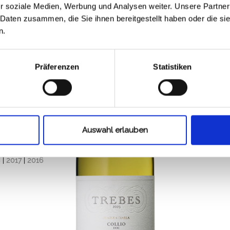
r soziale Medien, Werbung und Analysen weiter. Unsere Partner
NG
 Daten zusammen, die Sie ihnen bereitgestellt haben oder die s
n.
nd verbreite,
Rebsorte Ribolla
orragende Weine.
Präferenzen
Statistiken
“ bezeichneten
g angelegten
igenschaften auf
Auswahl erlauben
8
|
2017
|
2016