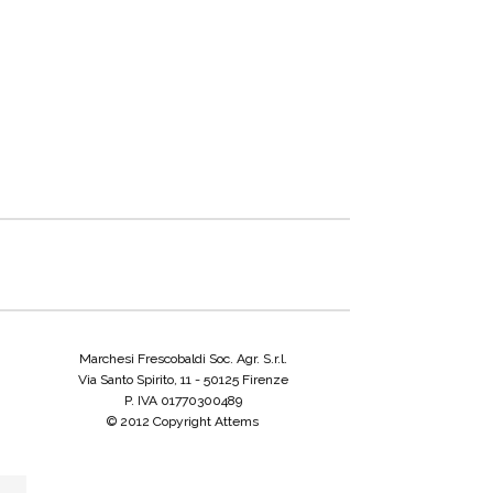
Marchesi Frescobaldi Soc. Agr. S.r.l.
Via Santo Spirito, 11 - 50125 Firenze
P. IVA 01770300489
© 2012 Copyright Attems