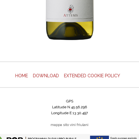
HOME
DOWNLOAD
EXTENDED COOKIE POLICY
GPS
Latitude N 45 56.296
Longitude E 13 30.497
mappa sito
vini friulani