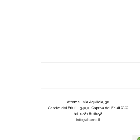
Attems - Via Aquileia, 30
Capriva del Friuli - 34070 Capriva del Friuli (GO)
tel. 0481 806098
info@attems.it