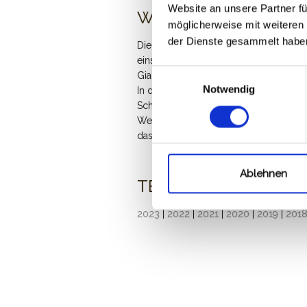
Website an unsere Partner fü
WEINBESCHREINBU
möglicherweise mit weiteren
der Dienste gesammelt habe
Die seit Jahrhunderten in unserer Gege
einst „Rabiole de Collibus“ genannte 
Einwilligungsauswahl
Gialla schenkt uns Jahr für Jahr herv
Notwendig
In den auf dem typischen, als „ponca
Schichtboden des Collio terrassenarti
Weingärten kann diese Rebsorte ihre E
das Beste entwickeln.
Ablehnen
TECHNISCHE DATEN
2023
|
2022
|
2021
|
2020
|
2019
|
201