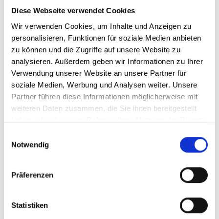
Diese Webseite verwendet Cookies
Wir verwenden Cookies, um Inhalte und Anzeigen zu
personalisieren, Funktionen für soziale Medien anbieten
zu können und die Zugriffe auf unsere Website zu
analysieren. Außerdem geben wir Informationen zu Ihrer
Verwendung unserer Website an unsere Partner für
soziale Medien, Werbung und Analysen weiter. Unsere
Partner führen diese Informationen möglicherweise mit
weiteren Daten zusammen, die Sie ihnen bereitgestellt
haben oder die sie im Rahmen Ihrer Nutzung der Dienste
gesammelt haben.
Einwilligungsauswahl
Seit 700 Jahren verbindet die Familie Frescobaldi Tradition,
Notwendig
Erfahrung und Innovation mit Kreativität und Streben nach
Exzellenz.
Präferenzen
Die Familie hat immer versucht, die Vielfalt des toskanischen
Terroirs zu entwickeln und zu feiern. Als stolze Besitzer einiger
der besten Weingüter der Region, waren die Familienmitglieder
Statistiken
stets darum bemüht, die Identität und die Selbstständigkeit jedes