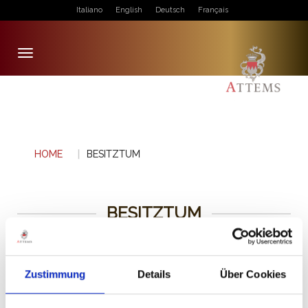
Italiano
English
Deutsch
Français
Toggle
navigation
HOME
BESITZTUM
BESITZTUM
Zustimmung
Details
Über Cookies