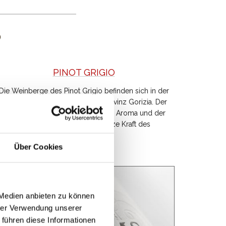
PINOT GRIGIO
Die Weinberge des Pinot Grigio befinden sich in der
Ebene und an den Hängen der Provinz Gorizia. Der
Pinot Grigio hat ein sehr fruchtiges Aroma und der
Geschmack verstärkt die ganze Kraft des
Herkunftslandes.
Über Cookies
 Medien anbieten zu können
hrer Verwendung unserer
 führen diese Informationen