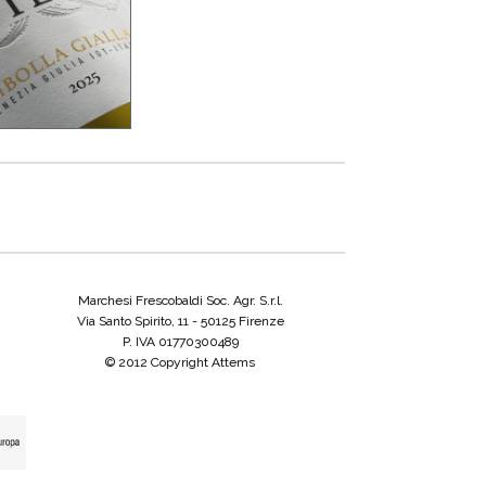
Marchesi Frescobaldi Soc. Agr. S.r.l.
Via Santo Spirito, 11 - 50125 Firenze
P. IVA 01770300489
© 2012 Copyright Attems