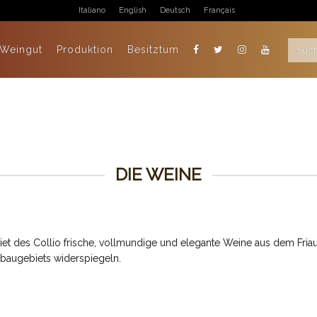
Italiano
English
Deutsch
Français
 Weingut
Produktion
Besitztum
DIE WEINE
et des Collio frische, vollmundige und elegante Weine aus dem Friaul
baugebiets widerspiegeln.