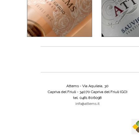
Attems - Via Aquileia, 30
Capriva del Friuli - 34070 Capriva del Friuli (GO)
tel. 0481 806098
info@attems.it