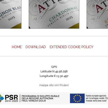
HOME
DOWNLOAD
EXTENDED COOKIE POLICY
GPS
Latitude N 45 56.296
Longitude E 13 30.497
mappa sito
vini friulani