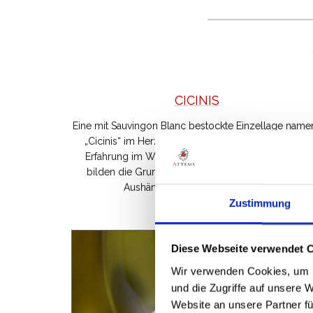
CICINIS
Eine mit Sauvingon Blanc bestockte Einzellage name
„Cicinis“ im Herzen des Collio. Jahrhundertelange
Erfahrung im Weinbau und eine sorgfältige Pflege
bilden die Grundlage für den Wein „Cicinis“, dem
Aushängeschild von Gut Attems.
Zustimmung
Diese Webseite verwendet 
Wir verwenden Cookies, um I
und die Zugriffe auf unsere 
Website an unsere Partner fü