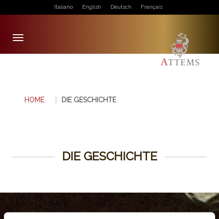
Italiano
English
Deutsch
Français
Toggle
navigation
HOME
DIE GESCHICHTE
DIE GESCHICHTE