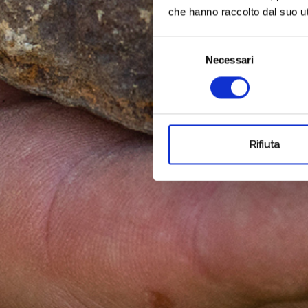
che hanno raccolto dal suo uti
Selezione
Necessari
del
consenso
Rifiuta