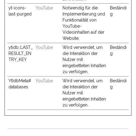
yt-icons-
YouTube
Notwendig für die
Beständi
last-purged
Implementierung und
g
Funktionalität von
YouTube-
Videoinhalten auf der
Website.
ytidb::LAST_
YouTube
Wird verwendet, um
Beständi
RESULT_EN
die Interaktion der
g
TRY_KEY
Nutzer mit
eingebetteten Inhalten
zu verfolgen.
YtIdbMeta#
YouTube
Wird verwendet, um
Beständi
databases
die Interaktion der
g
Nutzer mit
eingebetteten Inhalten
zu verfolgen.