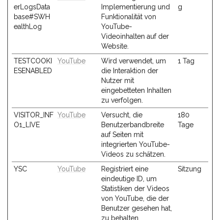
erLogsData
Implementierung und
g
base#SWH
Funktionalität von
ealthLog
YouTube-
Videoinhalten auf der
Website.
TESTCOOKI
YouTube
Wird verwendet, um
1 Tag
ESENABLED
die Interaktion der
Nutzer mit
eingebetteten Inhalten
zu verfolgen.
VISITOR_INF
YouTube
Versucht, die
180
O1_LIVE
Benutzerbandbreite
Tage
auf Seiten mit
integrierten YouTube-
Videos zu schätzen.
YSC
YouTube
Registriert eine
Sitzung
eindeutige ID, um
Statistiken der Videos
von YouTube, die der
Benutzer gesehen hat,
zu behalten.