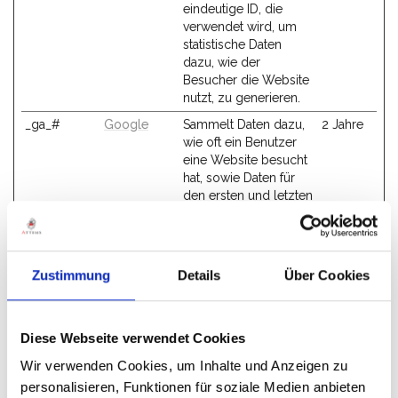
eindeutige ID, die
verwendet wird, um
statistische Daten
dazu, wie der
Besucher die Website
nutzt, zu generieren.
_ga_#
Google
Sammelt Daten dazu,
2 Jahre
wie oft ein Benutzer
eine Website besucht
hat, sowie Daten für
den ersten und letzten
Besuch. Von Google
Analytics verwendet.
_gat
Google
Wird von Google
1 Tag
Zustimmung
Details
Über Cookies
Analytics verwendet,
um die
Anforderungsrate
einzuschränken
Diese Webseite verwendet Cookies
_gid
Google
Registriert eine
1 Tag
Wir verwenden Cookies, um Inhalte und Anzeigen zu
eindeutige ID, die
personalisieren, Funktionen für soziale Medien anbieten
verwendet wird, um