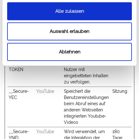
Marketing-Cookies werden verwendet, um Besuchern auf
Webseiten zu folgen. Die Absicht ist, Anzeigen zu zeigen, die
Alle zulassen
relevant und ansprechend für den einzelnen Benutzer sind
und daher wertvoller für Publisher und werbetreibende
Drittparteien sind.
Auswahl erlauben
Name
Anbieter
Zweck
Maximale
Speicherdau
Ablehnen
__Secure-
YouTube
Wird verwendet, um
180
ROLLOUT_
die Interaktion der
Tage
TOKEN
Nutzer mit
eingebetteten Inhalten
zu verfolgen.
__Secure-
YouTube
Speichert die
Sitzung
YEC
Benutzereinstellungen
beim Abruf eines auf
anderen Webseiten
integrierten Youtube-
Videos
__Secure-
YouTube
Wird verwendet, um
180
YNID
die Interaktion der
Tage