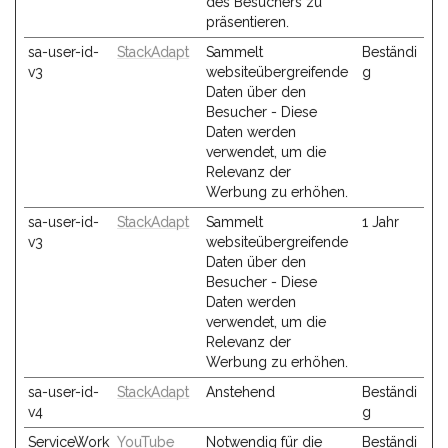
des Besuchers zu
präsentieren.
sa-user-id-
StackAdapt
Sammelt
Beständi
v3
websiteübergreifende
g
Daten über den
Besucher - Diese
Daten werden
verwendet, um die
Relevanz der
Werbung zu erhöhen.
sa-user-id-
StackAdapt
Sammelt
1 Jahr
v3
websiteübergreifende
Daten über den
Besucher - Diese
Daten werden
verwendet, um die
Relevanz der
Werbung zu erhöhen.
sa-user-id-
StackAdapt
Anstehend
Beständi
v4
g
ServiceWork
YouTube
Notwendig für die
Beständi