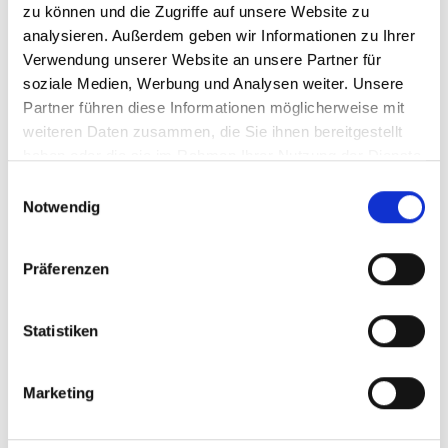
zu können und die Zugriffe auf unsere Website zu
statistische Daten
dazu, wie der
analysieren. Außerdem geben wir Informationen zu Ihrer
Besucher die Website
Verwendung unserer Website an unsere Partner für
nutzt, zu generieren.
soziale Medien, Werbung und Analysen weiter. Unsere
sa-user-id-
StackAdapt
Erfasst Daten zu
1 Jahr
Partner führen diese Informationen möglicherweise mit
v4 [x2]
Besuchen des
weiteren Daten zusammen, die Sie ihnen bereitgestellt
Benutzers auf der
haben oder die sie im Rahmen Ihrer Nutzung der Dienste
Website, wie z. B. die
gesammelt haben.
Anzahl der Besuche,
Einwilligungsauswahl
durchschnittliche
Notwendig
Verweildauer auf der
Website und welche
Seiten geladen
Präferenzen
wurden, mit dem Ziel
der Darstellung
zielgerichteter
Statistiken
Anzeigen.
Marketing
Marketing (24)