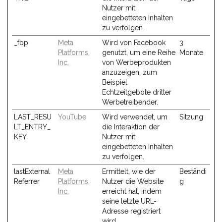
Nutzer mit
eingebetteten Inhalten
zu verfolgen.
_fbp
Meta
Wird von Facebook
3
Platforms,
genutzt, um eine Reihe
Monate
Inc.
von Werbeprodukten
anzuzeigen, zum
Beispiel
Echtzeitgebote dritter
Werbetreibender.
LAST_RESU
YouTube
Wird verwendet, um
Sitzung
LT_ENTRY_
die Interaktion der
KEY
Nutzer mit
eingebetteten Inhalten
zu verfolgen.
lastExternal
Meta
Ermittelt, wie der
Beständi
Referrer
Platforms,
Nutzer die Website
g
Inc.
erreicht hat, indem
seine letzte URL-
Adresse registriert
wird.